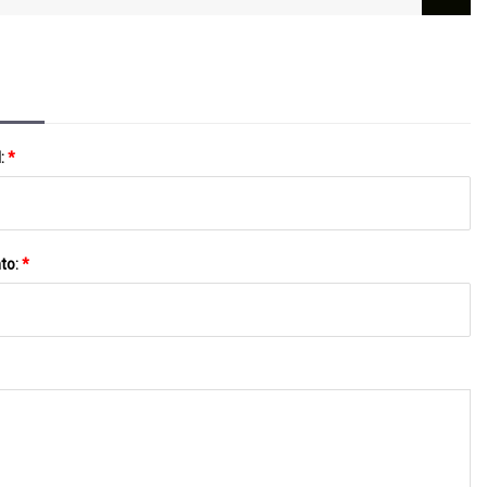
Produtos De Beleza - Veja Como Consertar
l:
*
to:
*