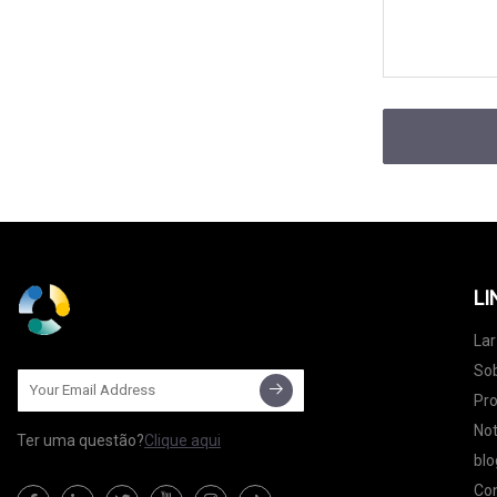
LI
Lar
So
Pr
Not
Ter uma questão?
Clique aqui
blo
Co