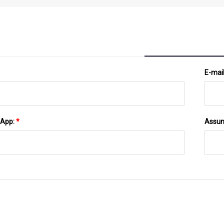
De Base Biológica
E-mai
sApp:
*
Assun