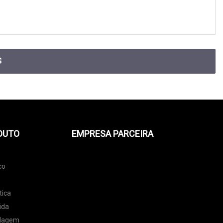
S
DUTO
EMPRESA PARCEIRA
co
tica
ida
alagem