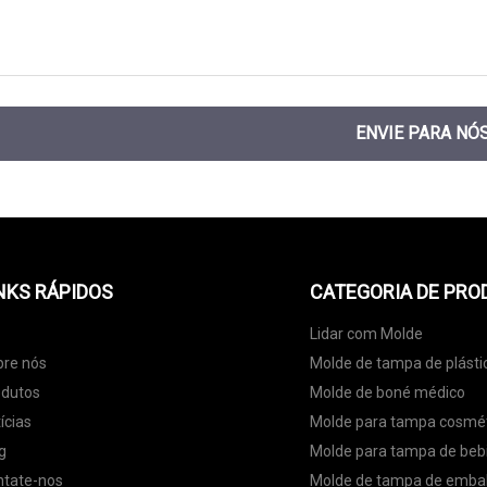
ENVIE PARA NÓ
NKS RÁPIDOS
CATEGORIA DE PRO
Lidar com Molde
bre nós
Molde de tampa de plásti
odutos
Molde de boné médico
ícias
Molde para tampa cosmé
g
Molde para tampa de beb
ntate-nos
Molde de tampa de emb