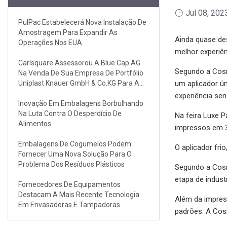
Jul 08, 202
PulPac Estabelecerá Nova Instalação De
Amostragem Para Expandir As
Ainda quase de
Operações Nos EUA
melhor experiên
Carlsquare Assessorou A Blue Cap AG
Segundo a Cosm
Na Venda De Sua Empresa De Portfólio
Uniplast Knauer GmbH & Co.KG Para A
um aplicador ú
Gestão Existente
experiência sen
Inovação Em Embalagens Borbulhando
Na Luta Contra O Desperdício De
Na feira Luxe 
Alimentos
impressos em 3
Embalagens De Cogumelos Podem
O aplicador fri
Fornecer Uma Nova Solução Para O
Problema Dos Resíduos Plásticos
Segundo a Cosm
etapa de indust
Fornecedores De Equipamentos
Destacam A Mais Recente Tecnologia
Além da impres
Em Envasadoras E Tampadoras
padrões. A Cos