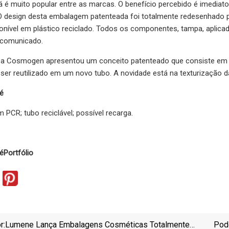
á é muito popular entre as marcas. O benefício percebido é imediato,
O design desta embalagem patenteada foi totalmente redesenhado pa
onível em plástico reciclado. Todos os componentes, tampa, aplicador e
comunicado.
 a Cosmogen apresentou um conceito patenteado que consiste em 
 ser reutilizado em um novo tubo. A novidade está na texturização d
é
m PCR; tubo reciclável; possível recarga.
é
Portfólio
r:
Lumene Lança Embalagens Cosméticas Totalmente
Pod