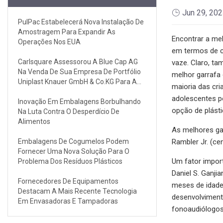
Jun 29, 20
PulPac Estabelecerá Nova Instalação De
Amostragem Para Expandir As
Encontrar a mel
Operações Nos EUA
em termos de ca
Carlsquare Assessorou A Blue Cap AG
vaze. Claro, ta
Na Venda De Sua Empresa De Portfólio
melhor garrafa 
Uniplast Knauer GmbH & Co.KG Para A
maioria das cri
Gestão Existente
adolescentes p
Inovação Em Embalagens Borbulhando
opção de plásti
Na Luta Contra O Desperdício De
Alimentos
As melhores gar
Embalagens De Cogumelos Podem
Rambler Jr. (ce
Fornecer Uma Nova Solução Para O
Um fator import
Problema Dos Resíduos Plásticos
Daniel S. Ganji
Fornecedores De Equipamentos
meses de idade
Destacam A Mais Recente Tecnologia
desenvolviment
Em Envasadoras E Tampadoras
fonoaudiólogos