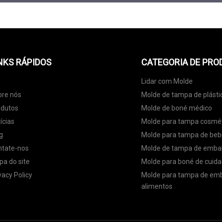
NKS RÁPIDOS
CATEGORIA DE PRO
Lidar com Molde
bre nós
Molde de tampa de plásti
odutos
Molde de boné médico
ícias
Molde para tampa cosmé
g
Molde para tampa de beb
ntate-nos
Molde de tampa de emb
a do site
Molde para boné de cuida
vacy Policy
Molde para tampa de em
alimentos