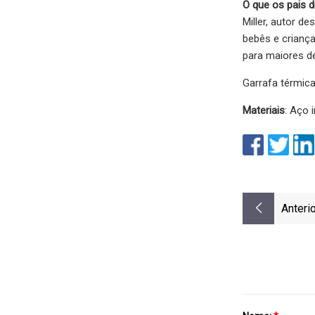
O que os pais d
Miller, autor d
bebês e criança
para maiores d
Garrafa térmic
Materiais
: Aço i
Anterio