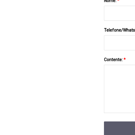
Nome:
*
Telefone/What
Contente:
*