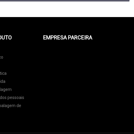
DUTO
EMPRESA PARCEIRA
co
tica
ida
alagem
dos pessoais
balagem de