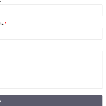
l:
*
to:
*
S