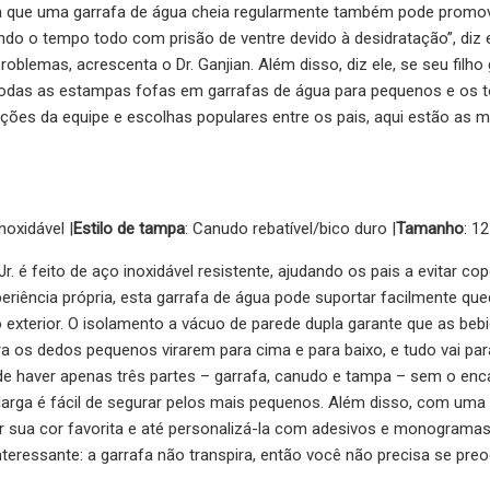
a que uma garrafa de água cheia regularmente também pode promove
do o tempo todo com prisão de ventre devido à desidratação”, diz el
roblemas, acrescenta o Dr. Ganjian. Além disso, diz ele, se seu filh
í todas as estampas fofas em garrafas de água para pequenos e os
es da equipe e escolhas populares entre os pais, aqui estão as me
noxidável |
Estilo de tampa
: Canudo rebatível/bico duro |
Tamanho
: 1
r. é feito de aço inoxidável resistente, ajudando os pais a evitar co
eriência própria, esta garrafa de água pode suportar facilmente qu
 exterior. O isolamento a vácuo de parede dupla garante que as be
ara os dedos pequenos virarem para cima e para baixo, e tudo vai par
 de haver apenas três partes – garrafa, canudo e tampa – sem o enc
a larga é fácil de segurar pelos mais pequenos. Além disso, com uma 
 sua cor favorita e até personalizá-la com adesivos e monogramas (
interessante: a garrafa não transpira, então você não precisa se pr