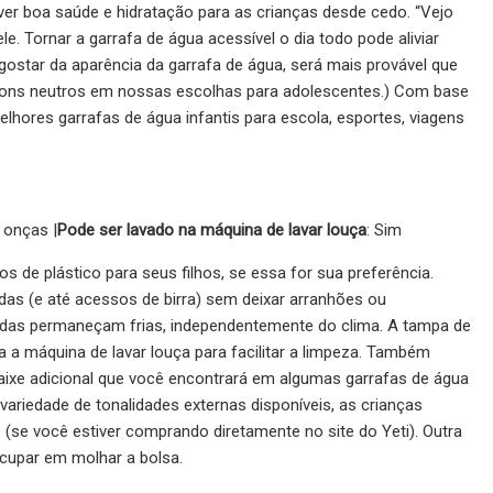
r boa saúde e hidratação para as crianças desde cedo. “Vejo
e. Tornar a garrafa de água acessível o dia todo pode aliviar
o gostar da aparência da garrafa de água, será mais provável que
 tons neutros em nossas escolhas para adolescentes.) Com base
lhores garrafas de água infantis para escola, esportes, viagens
2 onças |
Pode ser lavado na máquina de lavar louça
: Sim
pos de plástico para seus filhos, se essa for sua preferência.
edas (e até acessos de birra) sem deixar arranhões ou
bidas permaneçam frias, independentemente do clima. A tampa de
a a máquina de lavar louça para facilitar a limpeza. Também
aixe adicional que você encontrará em algumas garrafas de água
variedade de tonalidades externas disponíveis, as crianças
se você estiver comprando diretamente no site do Yeti). Outra
eocupar em molhar a bolsa.