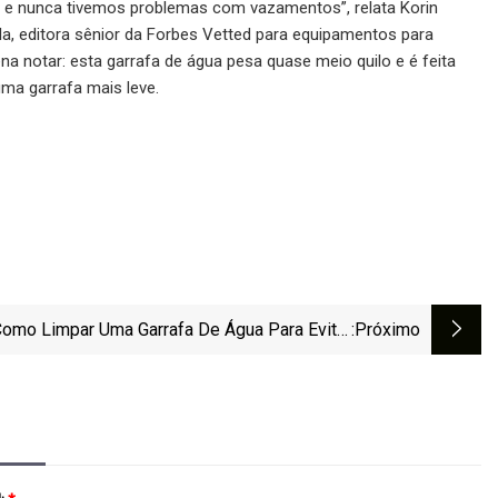
te e nunca tivemos problemas com vazamentos”, relata Korin
Sala, editora sênior da Forbes Vetted para equipamentos para
a notar: esta garrafa de água pesa quase meio quilo e é feita
ma garrafa mais leve.
omo Limpar Uma Garrafa De Água Para Evitar
:próximo
Germes, Mofo E Acúmulo