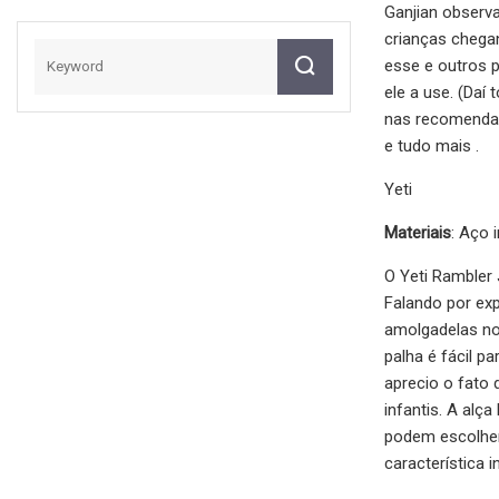
Ganjian observ
crianças chegan
esse e outros p
ele a use. (Da
nas recomendaçõ
e tudo mais .
Yeti
Materiais
: Aço i
O Yeti Rambler J
Falando por exp
amolgadelas no
palha é fácil p
aprecio o fato
infantis. A alç
podem escolher
característica 