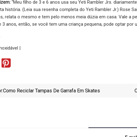
izem:
“Meu filho de 3 e 6 anos usa seu Yeti Rambler Jrs. diariamen
esta história. (Leia sua resenha completa do Yeti Rambler Jr.) Rose 
s, relata o mesmo e tem pelo menos meia dúzia em casa. Vale a pen
e 3 anos, então, se você tem uma criança pequena, pode optar por u
a
noxidável |
r:
Como Reciclar Tampas De Garrafa Em Skates
C