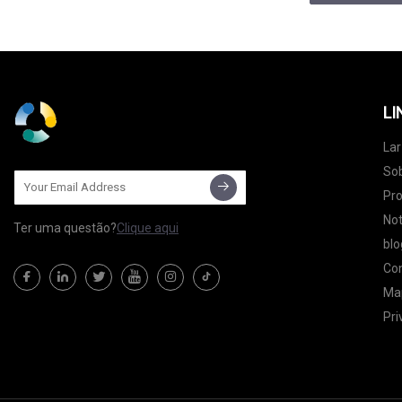
LI
Lar
So
Pr
Not
Ter uma questão?
Clique aqui
blo
Co
Map
Pri