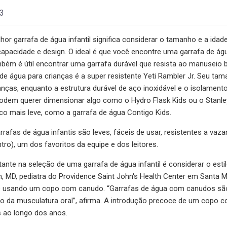
23
hor garrafa de água infantil significa considerar o tamanho e a idad
pacidade e design. O ideal é que você encontre uma garrafa de água
mbém é útil encontrar uma garrafa durável que resista ao manuseio b
de água para crianças é a super resistente Yeti Rambler Jr. Seu ta
anças, enquanto a estrutura durável de aço inoxidável e o isolamen
odem querer dimensionar algo como o Hydro Flask Kids ou o Stanley
co mais leve, como a garrafa de água Contigo Kids.
rafas de água infantis são leves, fáceis de usar, resistentes a vazam
ntro), um dos favoritos da equipe e dos leitores.
ante na seleção de uma garrafa de água infantil é considerar o esti
an, MD, pediatra do Providence Saint John's Health Center em Santa 
 usando um copo com canudo. “Garrafas de água com canudos são a
o da musculatura oral”, afirma. A introdução precoce de um co
 ao longo dos anos.