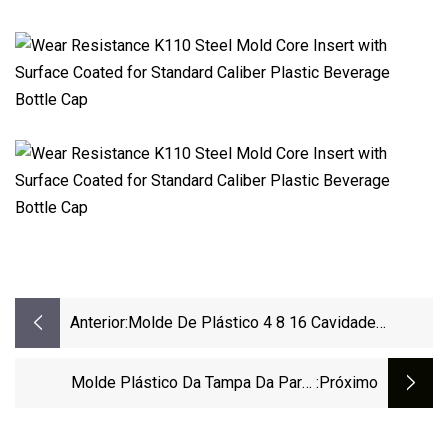
Anterior:
Molde De Plástico 4 8 16 Cavidade
Cosmética Tampa Molde Preço De Fábrica
Produtos De Plástico Personalizados
Molde Plástico Da Tampa Da Parte
:próximo
Superior Da Aleta Da Garrafa Cosmética
Do Champô Do Corredor Quente Com