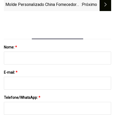
Molde Personalizado China Fornecedores
:próximo
Protótipo Rápido Personalizado Alças De
Carro De Alta Qualidade Molde De Injeção
De Plástico Automotivo Para Peças
Automotivas
Nome:
*
E-mail:
*
Telefone/WhatsApp:
*