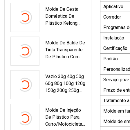
Aplicativo
Molde De Cesta
Doméstica De
Corredor
Plástico Kelong
Programas d
Com Alça
Instalação
Molde De Balde De
Certificação
Tinta Transparente
De Plástico Com
Padrão
Tampa E Alça
Personaliza
Fabricante
Vazio 30g 40g 50g
Serviço pós
60g 80g 100g 120g
Prazo de ent
150g 200g 250g
500g Recipiente
Tratamento 
De Comida
Molde De Injeção
Molde em fu
Transparente Para
De Plástico Para
Animais De
Molde de e
Carro/motocicleta/
Estimação Frasco