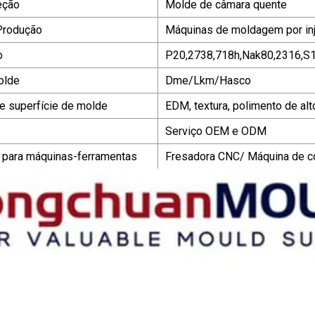
eção
Molde de câmara quente
Produção
Máquinas de moldagem por inj
o
P20,2738,718h,Nak80,2316,S1
olde
Dme/Lkm/Hasco
e superfície de molde
EDM, textura, polimento de alto
Serviço OEM e ODM
 para máquinas-ferramentas
Fresadora CNC/ Máquina de co