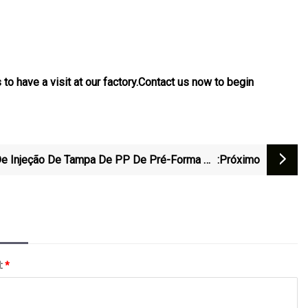
 have a visit at our factory.Contact us now to begin
e Injeção De Tampa De PP De Pré-Forma De
:próximo
ástico Para Embalagens De Alimentos De Alta
Eficiência
l:
*