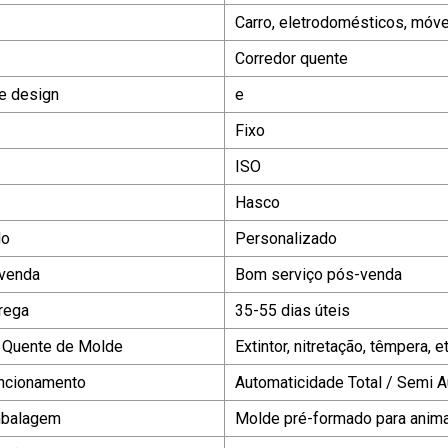
Carro, eletrodomésticos, móve
Corredor quente
e design
e
Fixo
ISO
Hasco
do
Personalizado
-venda
Bom serviço pós-venda
rega
35-55 dias úteis
a Quente de Molde
Extintor, nitretação, têmpera, et
ncionamento
Automaticidade Total / Semi 
mbalagem
Molde pré-formado para anim