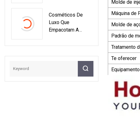
Elétrica/médica/el
Molde de inj
De Doces De
Etrodomésticos/bri
Plástico
Máquina de 
Cosméticos De
Nquedos/fornecim
Luxo Que
Ento De Animais
Molde de aç
Empacotam A
De
Padrão de m
Garrafa Plástica
Estimação/equipa
Redonda Reta Do
Mentos De
Tratamento d
Recipiente Da
Ginástica/iluminaçã
Te oferecer
Fundação Líquida
O/banheiro/embala
30ml Com Bomba
Gem/artesanato/e
Equipamento
Difício