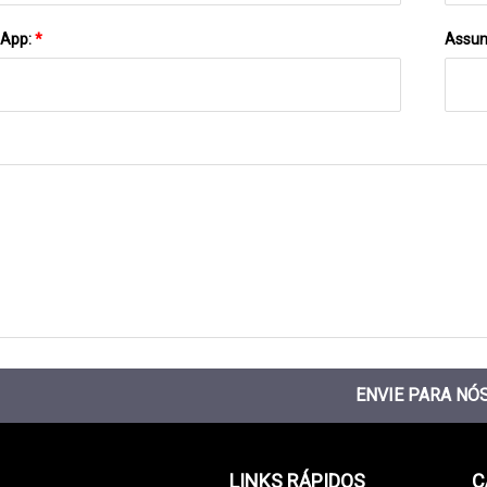
sApp:
*
Assun
ENVIE PARA NÓ
LINKS RÁPIDOS
C