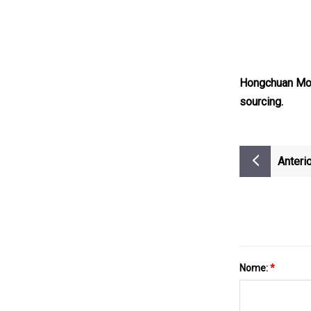
Hongchuan Moul
sourcing.
Anterio
Nome:
*