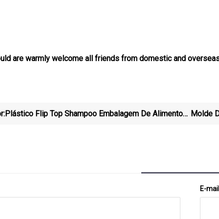
d are warmly welcome all friends from domestic and overseas to
r:
Plástico Flip Top Shampoo Embalagem De Alimentos
Molde D
5 Galões Tampa De Água Óleo Médico Cosmético
Pl
Lidar Com Detergente Para Roupa Garrafa Tampa
Molde Fechamento
E-mai