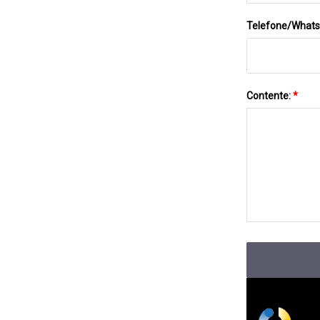
Telefone/What
Contente:
*