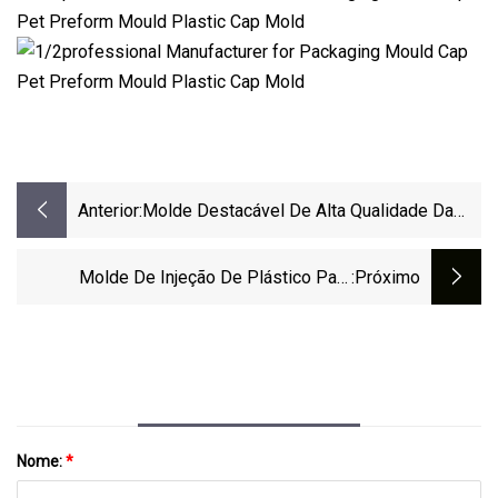
Anterior:
Molde Destacável De Alta Qualidade Da
Tampa Do Frasco De Perfume Zamak
Molde De Injeção De Plástico Para
:próximo
Carro/motocicleta/elétrica/médica/eletrodomésticos/brinq
De Animais De Estimação/equipamentos
De
Ginástica/iluminação/banheiro/embalagem/artesanato/edifíc
Nome:
*