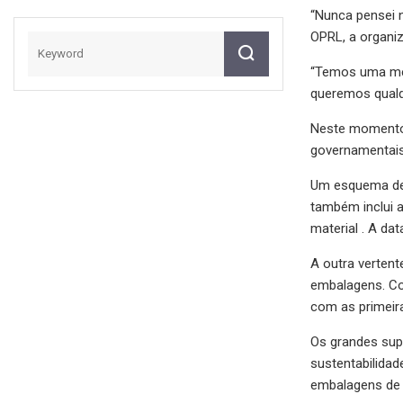
“Nunca pensei n
OPRL, a organiz
“Temos uma me
queremos qualq
Neste momento,
governamentais
Um esquema de 
também inclui a
material . A da
A outra vertent
embalagens. Co
com as primeir
Os grandes supe
sustentabilidad
embalagens de p