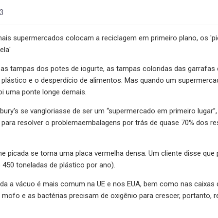
23
ais supermercados colocam a reciclagem em primeiro plano, os 'p
ela'
 as tampas dos potes de iogurte, as tampas coloridas das garrafas 
o plástico e o desperdício de alimentos. Mas quando um supermerca
i uma ponte longe demais.
bury's se vangloriasse de ser um “supermercado em primeiro lugar”
a para resolver o problema
embalagens por trás de quase 70% dos res
rne picada se torna uma placa vermelha densa. Um cliente disse q
 450 toneladas de plástico por ano).
da a vácuo é mais comum na UE e nos EUA, bem como nas caixas de
 mofo e as bactérias precisam de oxigênio para crescer, portanto, 