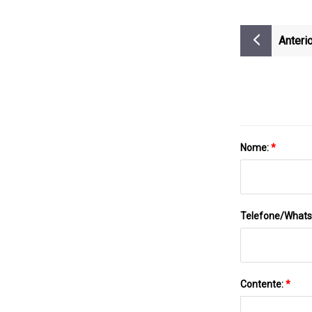
Anterio
Nome:
*
Telefone/What
Contente:
*