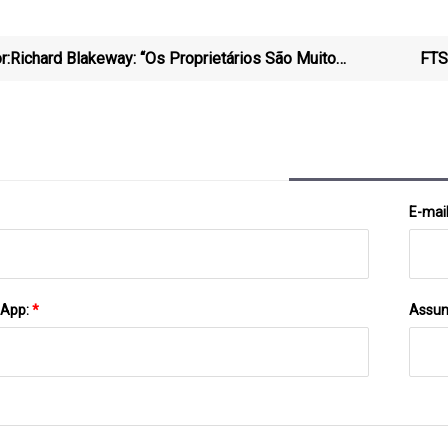
r:
Richard Blakeway: “Os Proprietários São Muito
FTS
Desdenhosos Em Relação À Umidade E Ao Mofo”
E-mai
sApp:
*
Assun