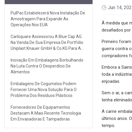
Jun 14, 20
PulPac Estabelecerá Nova Instalação De
Amostragem Para Expandir As
À medida que m
Operações Nos EUA
desafiados por 
Carlsquare Assessorou A Blue Cap AG
Primeiro foram
Na Venda De Sua Empresa De Portfólio
Uniplast Knauer GmbH & Co.KG Para A
guerra contra 
Gestão Existente
compradores fo
Inovação Em Embalagens Borbulhando
Na Luta Contra O Desperdício De
Embora a Sains
Alimentos
toda a indústri
enjoadas.
Embalagens De Cogumelos Podem
Fornecer Uma Nova Solução Para O
Sem o ar, a ca
Problema Dos Resíduos Plásticos
tenha eliminado
Fornecedores De Equipamentos
A carne embala
Destacam A Mais Recente Tecnologia
últimos anos. O
Em Envasadoras E Tampadoras
tempo.