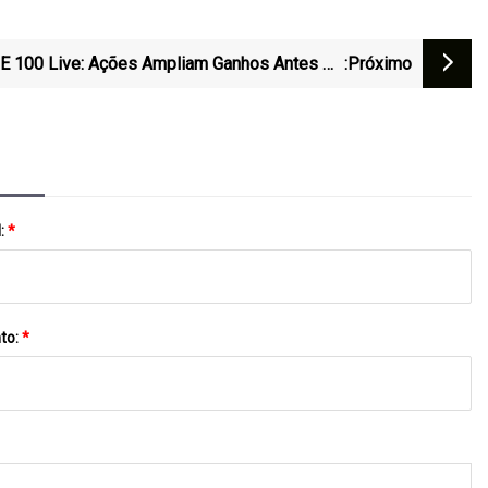
E 100 Live: Ações Ampliam Ganhos Antes De
:próximo
Jackson Hole Por Investidores Proativos
l:
*
to:
*