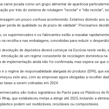
a carne picada como um grupo alimentar de aparência particularmen
ação por trás do sistema de rotulagem “reciclar” e “não reciclar”, so
nsagem um pouco confusa acontecendo. Estamos dizendo aos s
uer perda de qualidade ou de prazo de validade”. Precisamos decid
 os supermercados e os fabricantes estão a reavaliar rapidamente
 na recolha e nas embalagens, concebidas para reduzir o desperdíci
devolução de depósitos deverá começar na Escócia neste verão, e 
 introdução de um regime consistente de reciclagem doméstica na I
ta de implementação ainda não foi confirmada, mas espera-se que o
e é o regime de responsabilidade alargada do produtor (EPR), que e
meçou este ano, com as empresas agora obrigadas a recolher dad
as taxas a serem cobradas em 2024.
rmercados são todos signatários do Pacto para os Plásticos do Rein
e Wrap, que estabeleceu metas a atingir até 2025, incluindo a elimi
lástico podem ser reutilizáveis, recicláveis ​​ou compostáveis.