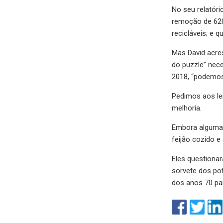
No seu relatóri
remoção de 620
recicláveis; e
Mas David acres
do puzzle” nec
2018, “podemos 
Pedimos aos le
melhoria.
Embora algumas
feijão cozido e
Eles questiona
sorvete dos pot
dos anos 70 pa