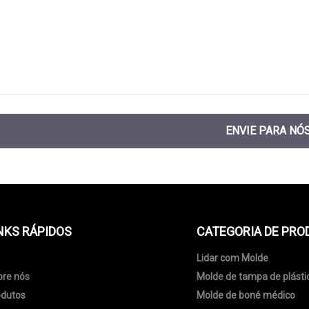
ENVIE PARA NÓ
NKS RÁPIDOS
CATEGORIA DE PRO
Lidar com Molde
bre nós
Molde de tampa de plásti
odutos
Molde de boné médico