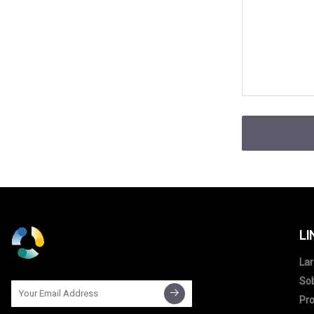
LI
Lar
So
Pr