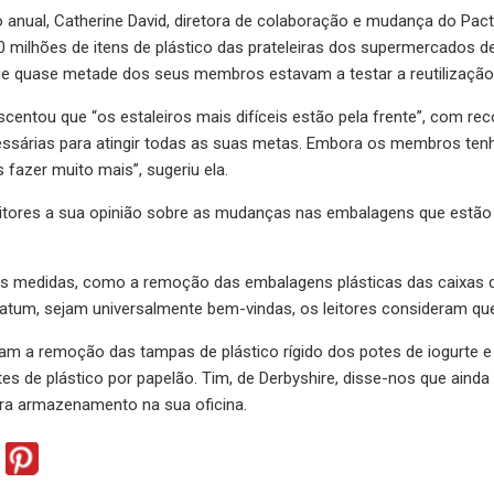
o anual, Catherine David, diretora de colaboração e mudança do Pacto
 milhões de itens de plástico das prateleiras dos supermercados d
 que quase metade dos seus membros estavam a testar a reutilização
centou que “os estaleiros mais difíceis estão pela frente”, com re
essárias para atingir todas as suas metas. Embora os membros te
fazer muito mais”, sugeriu ela.
itores a sua opinião sobre as mudanças nas embalagens que estão 
 medidas, como a remoção das embalagens plásticas das caixas d
 atum, sejam universalmente bem-vindas, os leitores consideram qu
ram a remoção das tampas de plástico rígido dos potes de iogurte
es de plástico por papelão. Tim, de Derbyshire, disse-nos que ainda 
ra armazenamento na sua oficina.